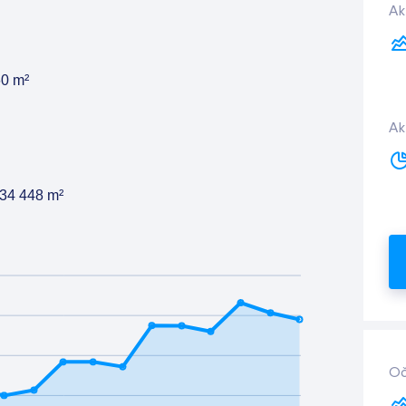
Ak
60
m²
Ak
234 448
m²
Oč