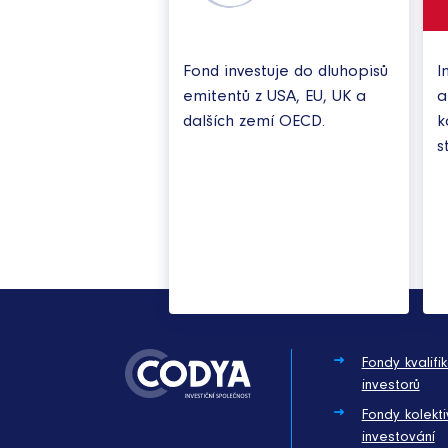
Fond investuje do dluhopisů
I
emitentů z USA, EU, UK a
a
dalších zemí OECD.
k
s
Fondy kvalifi
investorů
Fondy kolekti
investování