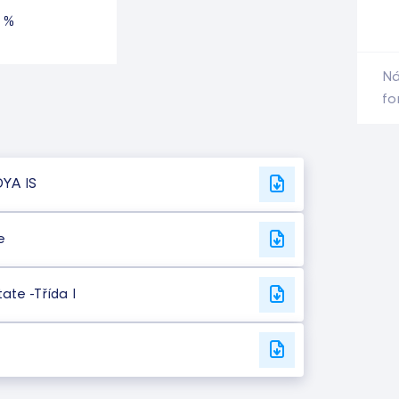
 %
Ná
fo
DYA IS
e
ate -Třída I