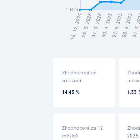
Zhodnocení od
Zhod
založení
měsí
14.45 %
1,33 
Zhodnocení za 12
Zhodn
měsíců
2025