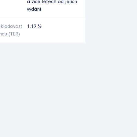
a více letech od jejich
vydání
kladovost
1,19 %
ndu (TER)