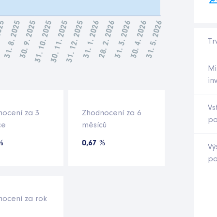
Tr
Mi
in
Vs
nocení za 3
Zhodnocení za 6
po
ce
měsíců
%
0,67 %
Vý
po
ocení za rok