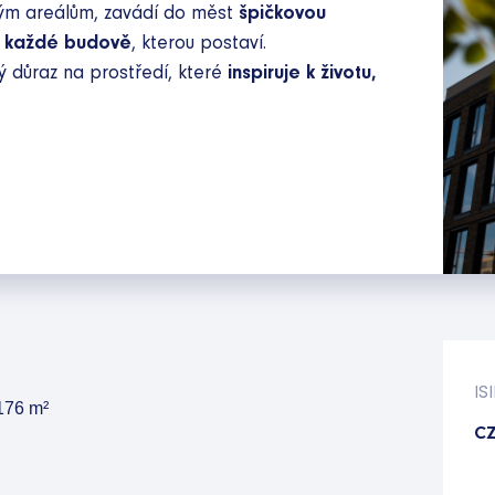
vým areálům, zavádí do měst
špičkovou
v každé budově
, kterou postaví.
ý důraz na prostředí, které
inspiruje k životu,
IS
 176
m²
CZ