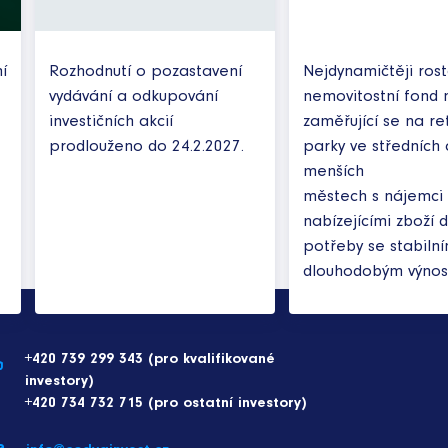
í
Rozhodnutí o pozastavení
Nejdynamičtěji rost
vydávání a odkupování
nemovitostní fond n
investičních akcií
zaměřující se na ret
prodlouženo do 24.2.2027.
parky ve středních 
menších
městech s nájemci
nabízejícími zboží 
potřeby se stabiln
dlouhodobým výno
+420 739 299 343 (pro kvalifikované
investory)
+420 734 732 715 (pro ostatní investory)