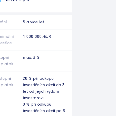
13 -15 % p.a.
vání
5 a více let
nimální
1 000 000,-EUR
vestice
tupní
max. 3 %
platek
stupní
20 % při odkupu
platek
investičních akcií do 3
let od jejich vydání
investorovi
0 % při odkupu
investičních akcií po 3