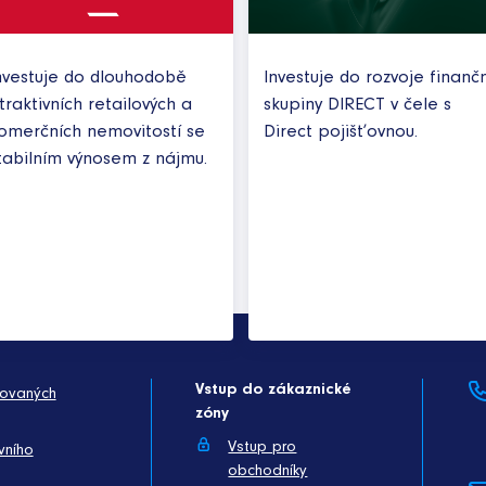
nvestuje do dlouhodobě
Investuje do rozvoje finančn
traktivních retailových a
skupiny DIRECT v čele s
omerčních nemovitostí se
Direct pojišťovnou.
tabilním výnosem z nájmu.
Vstup do zákaznické
kovaných
zóny
Vstup pro
vního
obchodníky