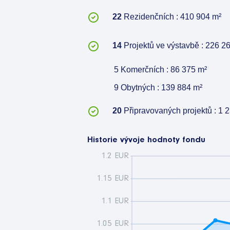
22
Rezidenčních : 410 904
m²
14
Projektů ve výstavbě : 226 2
5 Komerčních : 86 375
m²
9 Obytných : 139 884
m²
20
Připravovaných projektů : 1 
Historie vývoje hodnoty fondu