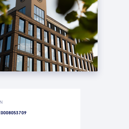
IN
0008053709