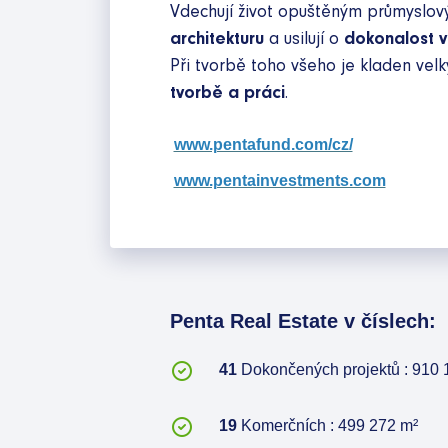
Vdechují život opuštěným průmyslo
architekturu
a usilují o
dokonalost 
Při tvorbě toho všeho je kladen velk
tvorbě a práci
.
www.pentafund.com/cz/
www.pentainvestments.com
Penta Real Estate v číslech:
41
Dokončených projektů : 910
19
Komerčních : 499 272
m²