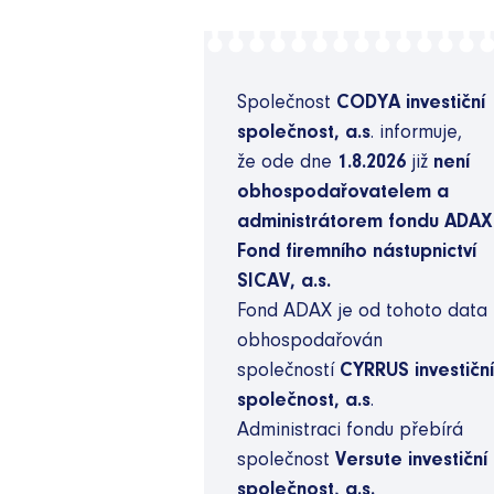
Společnost
CODYA investiční
společnost, a.s
. informuje,
že ode dne
1.8.2026
již
není
obhospodařovatelem a
administrátorem fondu
ADAX
Fond firemního nástupnictví
SICAV, a.s.
Fond ADAX je od tohoto data
obhospodařován
společností
CYRRUS investiční
společnost, a.s
.
Administraci fondu přebírá
společnost
Versute investiční
společnost, a.s.