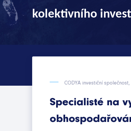
s námi
kolektivního
inves
CODYA investiční společnost, 
Specialisté na v
obhospodařován