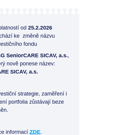
platností od
25.2.2026
chází ke změně názvu
vestičního fondu
G SeniorCARE SICAV, a.s.
,
erý nově ponese název:
RE SICAV, a.s.
vestiční strategie, zaměření i
zení portfolia zůstávají beze
ěn.
ce informací
ZDE
.