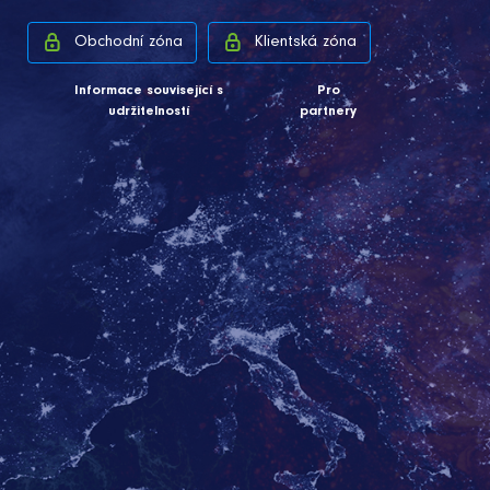
Obchodní zóna
Klientská zóna
Informace související s
Pro
udržitelností
partnery