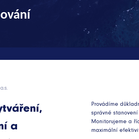
tování
a.s.
Provádíme důkladn
ytváření,
správné stanovení 
Monitorujeme a říd
í a
maximální efektivi