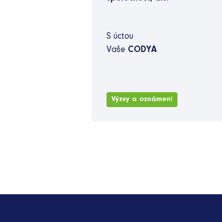
S úctou
Vaše
CODYA
Výzvy a oznámení