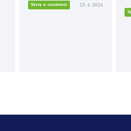
23. 6. 2026
Výzvy a oznámení
V