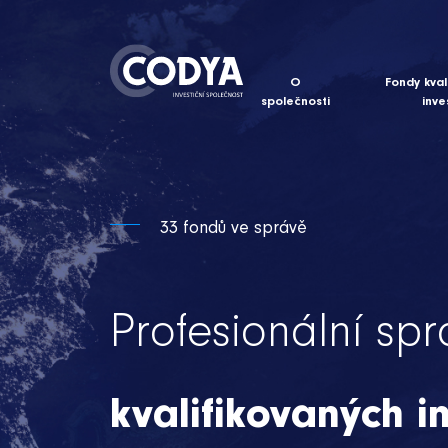
O
Fondy kval
společnosti
inve
33 fondů ve správě
Profesionální sp
Objevte sv
30 let zk
Krok sprá
kvalifikovaných i