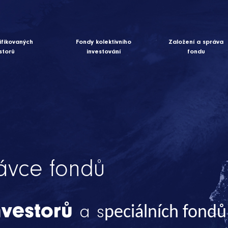
ifikovaných
Fondy kolektivního
Založení a správa
storů
investování
fondu
rávce fondů
ět
ušeností
vným směrem
nvestorů
a
s
peciálních fondů