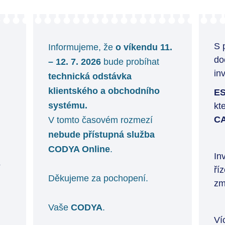
S 
Informujeme, že
o víkendu 11.
do
– 12. 7. 2026
bude probíhat
in
technická
odstávka
klientského a obchodního
ES
systému.
kt
CA
V tomto časovém rozmezí
nebude přístupná služba
CODYA Online
.
In
ří
Děkujeme za pochopení.
zm
Vaše
CODYA
.
Ví