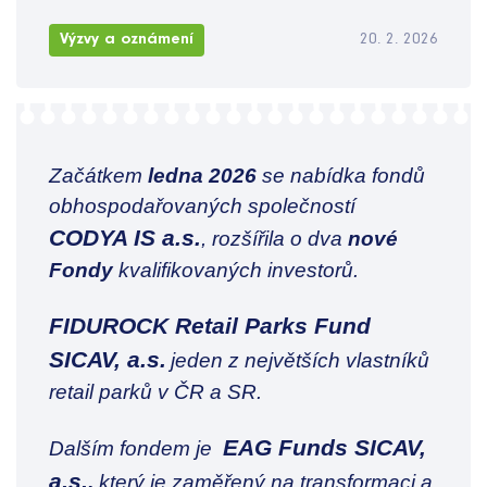
Výzvy a oznámení
20. 2. 2026
Začátkem
ledna 2026
se nabídka fondů
obhospodařovaných společností
CODYA IS a.s.
, rozšířila o dva
nové
Fondy
kvalifikovaných investorů.
FIDUROCK Retail Parks Fund
SICAV, a.s.
jeden z největších vlastníků
retail parků v ČR a SR.
EAG Funds SICAV,
Dalším fondem je
a.s.
,
který je zaměřený na transformaci a