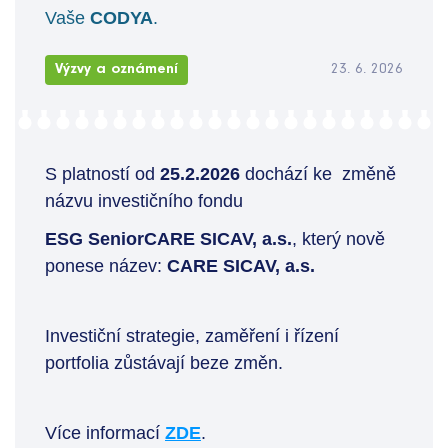
Vaše
CODYA
.
Výzvy a oznámení
23. 6. 2026
S platností od
25.2.2026
dochází ke změně
názvu investičního fondu
ESG SeniorCARE SICAV, a.s.
, který nově
ponese název:
CARE SICAV, a.s.
Investiční strategie, zaměření i řízení
portfolia zůstávají beze změn.
Více informací
ZDE
.