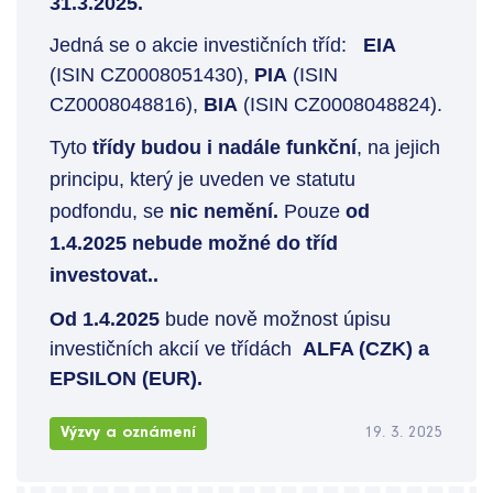
31.3.2025.
Jedná se o akcie investičních tříd:
EIA
(ISIN CZ0008051430),
PIA
(ISIN
CZ0008048816),
BIA
(ISIN CZ0008048824).
Tyto
třídy budou i nadále funkční
, na jejich
principu, který je uveden ve statutu
podfondu, se
nic nemění.
Po
uze
od
1.4.2025 nebude možné do tříd
investovat.
.
Od 1.4.2025
bude nově možnost úpisu
investičních akcií ve třídách
ALFA (CZK) a
EPSILON (EUR).
Výzvy a oznámení
19. 3. 2025