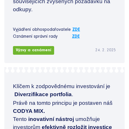
souvisejících zvýšených požadavků na
odkupy.
Vyjádření obhospodařovatele
ZDE
Oznámení správní rady
ZDE
Výzvy a oznámení
24. 2. 2025
Klíčem k zodpovědnému investování je
Diverzifikace portfolia
.
Právě na tomto principu je postaven náš
CODYA MIX.
Tento
inovativní nástroj
umožňuje
investorům
efektivně rozložit investice