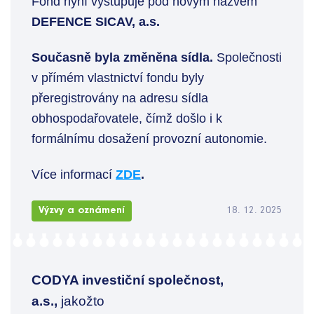
Fond nyní vystupuje pod novým názvem
DEFENCE SICAV, a.s.
Současně byla změněna sídla.
Společnosti
v přímém vlastnictví fondu byly
přeregistrovány na adresu sídla
obhospodařovatele, čímž došlo i k
formálnímu dosažení provozní autonomie.
Více informací
ZDE
.
Výzvy a oznámení
18. 12. 2025
CODYA investiční společnost,
a.s.,
jakožto