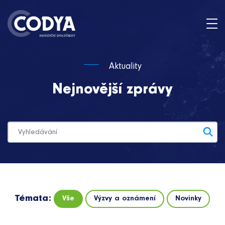
Aktuality
Nejnovější zprávy
Témata:
Vše
Výzvy a oznámení
Novinky