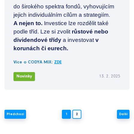
do širokého spektra fondů, vyhovujícím
jejich individuálním cílům a strategiím.
A nejen to.
Investice lze rozdělit také
podle tříd. Lze si zvolit
růstové nebo
dividendové třídy
a investovat
v
korunách či eurech.
Více o CODYA MIX
:
ZDE
Novinky
13. 2. 2025
Předchozí
1
2
Další