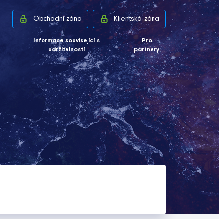
Obchodní zóna
Klientská zóna
Informace související s
Pro
udržitelností
partnery