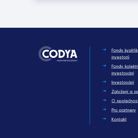
Fondy kvalifi
investorů
Fondy kolekti
investování
Investování
Založení a s
O společnost
Pro partnery
Kontakt