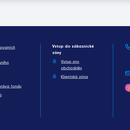
Vstup do zákaznické
kovaných
zóny
Vstup pro
vního
obchodníky
Klientská zóna
práva fondu
i